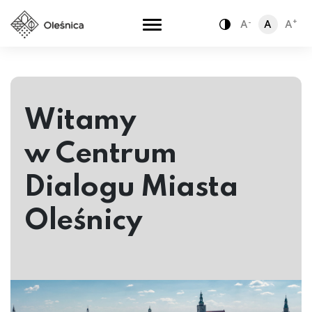
-
+
A
A
A
Zamiana kontra
Witamy
w Centrum
Dialogu Miasta
Oleśnicy